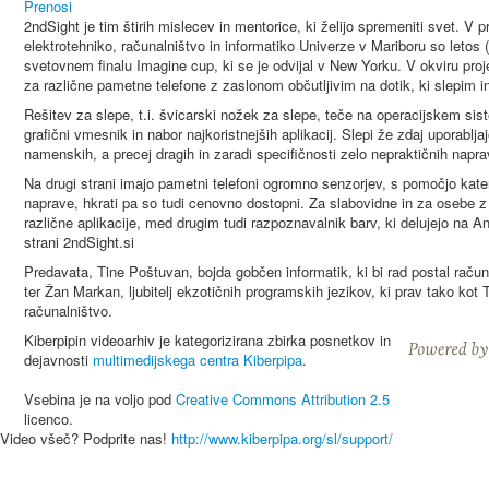
Prenosi
2ndSight je tim štirih mislecev in mentorice, ki želijo spremeniti svet. V
elektrotehniko, računalništvo in informatiko Univerze v Mariboru so letos
svetovnem finalu Imagine cup, ki se je odvijal v New Yorku. V okviru pro
za različne pametne telefone z zaslonom občutljivim na dotik, ki slepim 
Rešitev za slepe, t.i. švicarski nožek za slepe, teče na operacijskem si
grafični vmesnik in nabor najkoristnejših aplikacij. Slepi že zdaj uporablja
namenskih, a precej dragih in zaradi specifičnosti zelo nepraktičnih napra
Na drugi strani imajo pametni telefoni ogromno senzorjev, s pomočjo ka
naprave, hkrati pa so tudi cenovno dostopni. Za slabovidne in za osebe z 
različne aplikacije, med drugim tudi razpoznavalnik barv, ki delujejo na 
strani 2ndSight.si
Predavata, Tine Poštuvan, bojda gobčen informatik, ki bi rad postal računaln
ter Žan Markan, ljubitelj ekzotičnih programskih jezikov, ki prav tako kot T
računalništvo.
Kiberpipin videoarhiv je kategorizirana zbirka posnetkov in
dejavnosti
multimedijskega centra Kiberpipa
.
Vsebina je na voljo pod
Creative Commons Attribution 2.5
licenco.
Video všeč? Podprite nas!
http://www.kiberpipa.org/sl/support/