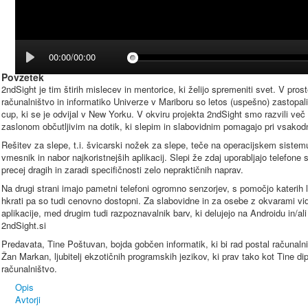
00:00/00:00
Povzetek
2ndSight je tim štirih mislecev in mentorice, ki želijo spremeniti svet. V pro
računalništvo in informatiko Univerze v Mariboru so letos (uspešno) zastopa
cup, ki se je odvijal v New Yorku. V okviru projekta 2ndSight smo razvili ve
zaslonom občutljivim na dotik, ki slepim in slabovidnim pomagajo pri vsakodn
Rešitev za slepe, t.i. švicarski nožek za slepe, teče na operacijskem sistem
vmesnik in nabor najkoristnejših aplikacij. Slepi že zdaj uporabljajo telefone
precej dragih in zaradi specifičnosti zelo nepraktičnih naprav.
Na drugi strani imajo pametni telefoni ogromno senzorjev, s pomočjo kater
hkrati pa so tudi cenovno dostopni. Za slabovidne in za osebe z okvarami vida
aplikacije, med drugim tudi razpoznavalnik barv, ki delujejo na Androidu in/a
2ndSight.si
Predavata, Tine Poštuvan, bojda gobčen informatik, ki bi rad postal računalničar
Žan Markan, ljubitelj ekzotičnih programskih jezikov, ki prav tako kot Tine dip
računalništvo.
Opis
Avtorji