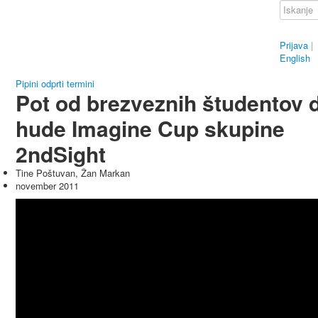
Prijava
|
English
Pipini odprti termini
Pot od brezveznih študentov 
hude Imagine Cup skupine
2ndSight
Tine Poštuvan, Žan Markan
november 2011