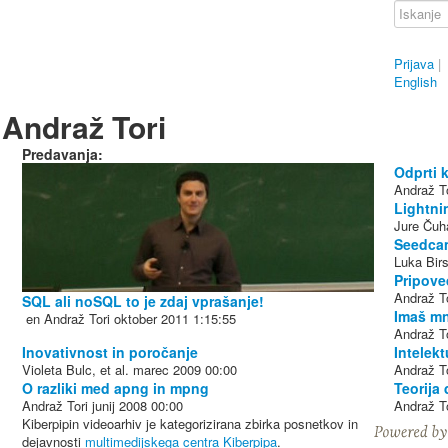
Prijava
|
English
Andraž Tori
Predavanja:
Odprti 
Andraž To
Lightni
Jure Čuha
Seedca
Luka Birs
Pripove
Andraž To
SQL ali noSQL to je zdaj vprašanje!
Imaš mn
en
Andraž Tori
oktober 2011
1:15:55
Andraž To
Inovativnost in poročanje
Intelekt
Violeta Bulc, et al.
marec 2009
00:00
Andraž To
O razliki med apng in mpng
Teorija 
Andraž Tori
junij 2008
00:00
Andraž To
Kiberpipin videoarhiv je kategorizirana zbirka posnetkov in
dejavnosti
multimedijskega centra Kiberpipa
.