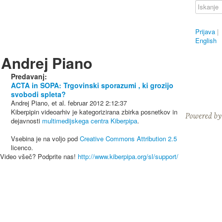
Prijava
|
English
Andrej Piano
Predavanj:
ACTA in SOPA: Trgovinski sporazumi , ki grozijo
svobodi spleta?
Andrej Piano, et al.
februar 2012
2:12:37
Kiberpipin videoarhiv je kategorizirana zbirka posnetkov in
dejavnosti
multimedijskega centra Kiberpipa
.
Vsebina je na voljo pod
Creative Commons Attribution 2.5
licenco.
Video všeč? Podprite nas!
http://www.kiberpipa.org/sl/support/