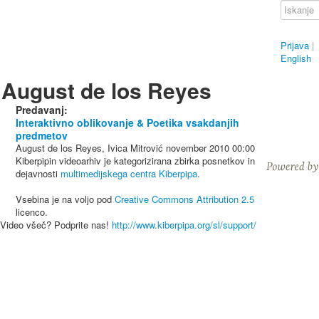
Prijava
|
English
August de los Reyes
Predavanj:
Interaktivno oblikovanje & Poetika vsakdanjih
predmetov
August de los Reyes, Ivica Mitrović
november 2010
00:00
Kiberpipin videoarhiv je kategorizirana zbirka posnetkov in
dejavnosti
multimedijskega centra Kiberpipa
.
Vsebina je na voljo pod
Creative Commons Attribution 2.5
licenco.
Video všeč? Podprite nas!
http://www.kiberpipa.org/sl/support/