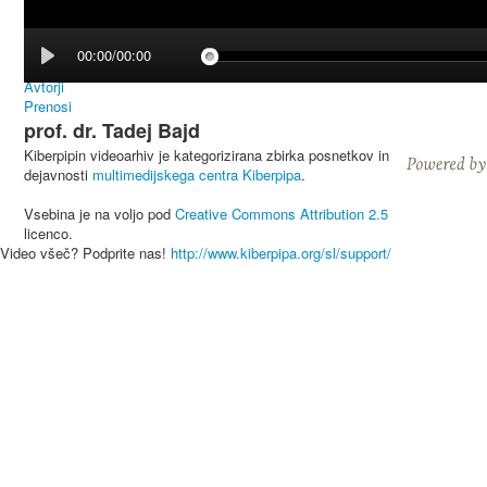
00:00/00:00
Avtorji
Prenosi
prof. dr. Tadej Bajd
Kiberpipin videoarhiv je kategorizirana zbirka posnetkov in
dejavnosti
multimedijskega centra Kiberpipa
.
Vsebina je na voljo pod
Creative Commons Attribution 2.5
licenco.
Video všeč? Podprite nas!
http://www.kiberpipa.org/sl/support/