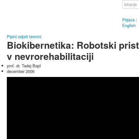
Prijava
|
English
Pipini odprti termini
Biokibernetika: Robotski pris
v nevrorehabilitaciji
prof. dr. Tadej Bajd
december 2006