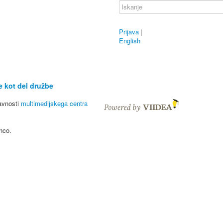
Prijava
|
English
e kot del družbe
javnosti
multimedijskega centra
nco.