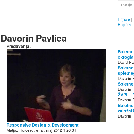
Prijava
|
English
Davorin Pavlica
Predavanja:
Spletne
okrogla
David Pan
Spletne
spletne
Davorin 
Spletne 
Davorin 
ŽVPL - 
Davorin P
Spletne
založni
Davorin 
Responsive Design & Development
Matjaž Korošec, et al.
maj 2012
1:26:34