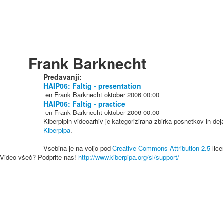
Frank Barknecht
Predavanji:
HAIP06: Faltig - presentation
en
Frank Barknecht
oktober 2006
00:00
HAIP06: Faltig - practice
en
Frank Barknecht
oktober 2006
00:00
Kiberpipin videoarhiv je kategorizirana zbirka posnetkov in de
Kiberpipa
.
Vsebina je na voljo pod
Creative Commons Attribution 2.5
lice
Video všeč? Podprite nas!
http://www.kiberpipa.org/sl/support/