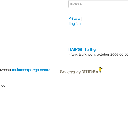
Prijava
|
English
HAIP06: Faltig
Frank Barknecht
oktober 2006
00:0
javnosti
multimedijskega centra
nco.