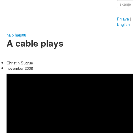
Prijava
|
English
haip
haip08
A cable plays
Christin Sugrue
november 2008