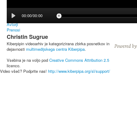
00:00/00:00
Avtorji
Prenosi
Christin Sugrue
Kiberpipin videoarhiv je kategorizirana zbirka posnetkov in
dejavnosti
multimedijskega centra Kiberpipa
.
Vsebina je na voljo pod
Creative Commons Attribution 2.5
licenco.
Video všeč? Podprite nas!
http://www.kiberpipa.org/sl/support/