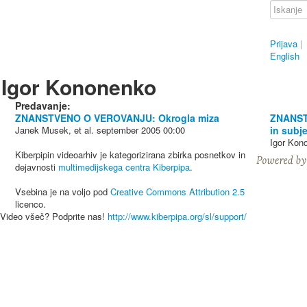
Prijava
|
English
Igor Kononenko
Predavanje:
ZNANSTVENO O VEROVANJU: Okrogla miza
ZNANST
Janek Musek, et al.
september 2005
00:00
in subj
Igor Kon
Kiberpipin videoarhiv je kategorizirana zbirka posnetkov in
dejavnosti
multimedijskega centra Kiberpipa
.
Vsebina je na voljo pod
Creative Commons Attribution 2.5
licenco.
Video všeč? Podprite nas!
http://www.kiberpipa.org/sl/support/