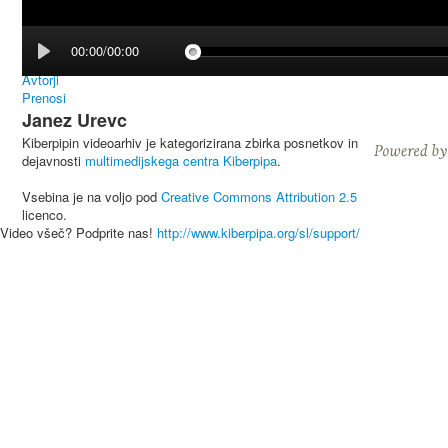
00:00/00:00
Avtorji
Prenosi
Janez Urevc
Kiberpipin videoarhiv je kategorizirana zbirka posnetkov in
dejavnosti
multimedijskega centra Kiberpipa
.
Vsebina je na voljo pod
Creative Commons Attribution 2.5
licenco.
Video všeč? Podprite nas!
http://www.kiberpipa.org/sl/support/