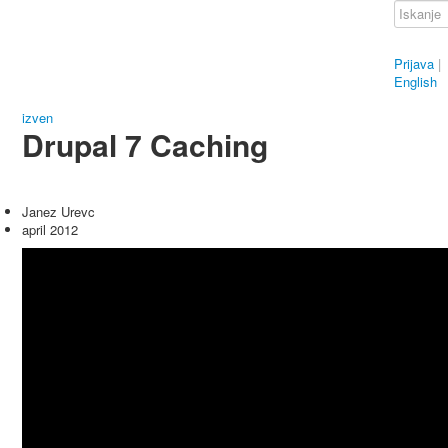
Prijava
|
English
izven
Drupal 7 Caching
Janez Urevc
april 2012