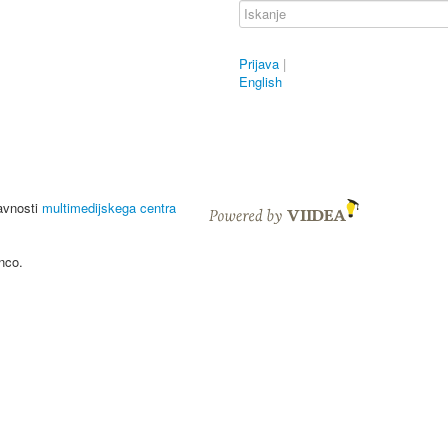
Prijava
|
English
javnosti
multimedijskega centra
nco.