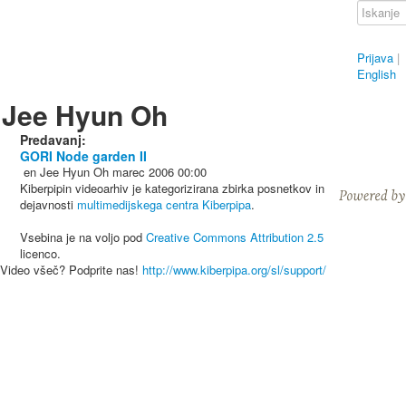
Prijava
|
English
Jee Hyun Oh
Predavanj:
GORI Node garden II
en
Jee Hyun Oh
marec 2006
00:00
Kiberpipin videoarhiv je kategorizirana zbirka posnetkov in
dejavnosti
multimedijskega centra Kiberpipa
.
Vsebina je na voljo pod
Creative Commons Attribution 2.5
licenco.
Video všeč? Podprite nas!
http://www.kiberpipa.org/sl/support/