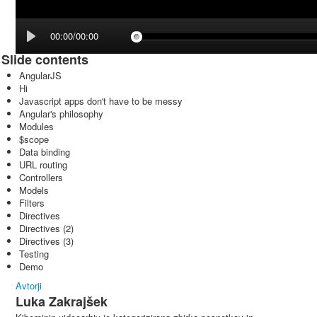
00:00/00:00
Slide contents
AngularJS
Hi
Javascript apps don't have to be messy
Angular's philosophy
Modules
$scope
Data binding
URL routing
Controllers
Models
Filters
Directives
Directives (2)
Directives (3)
Testing
Demo
Avtorji
Luka Zakrajšek