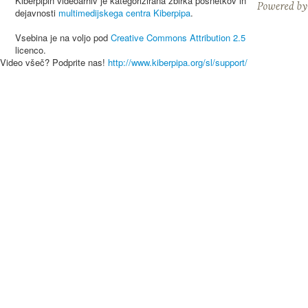
Kiberpipin videoarhiv je kategorizirana zbirka posnetkov in
dejavnosti
multimedijskega centra Kiberpipa
.
Vsebina je na voljo pod
Creative Commons Attribution 2.5
licenco.
Video všeč? Podprite nas!
http://www.kiberpipa.org/sl/support/