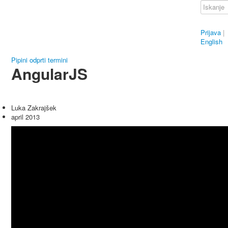
Prijava
|
English
Pipini odprti termini
AngularJS
Luka Zakrajšek
april 2013