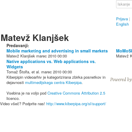
Prijava
|
English
Matevž Klanjšek
Predavanji:
Mobile marketing and advertising in small markets
MoMoSlo
Matevž Klanjšek
marec 2010
00:00
Matevž K
Native applications vs. Web applications vs.
Widgets
Tomaž Štolfa, et al.
marec 2010
00:00
Kiberpipin videoarhiv je kategorizirana zbirka posnetkov in
dejavnosti
multimedijskega centra Kiberpipa
.
Vsebina je na voljo pod
Creative Commons Attribution 2.5
licenco.
Video všeč? Podprite nas!
http://www.kiberpipa.org/sl/support/