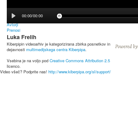
00:00/00:00
Avtorji
Prenosi
Luka Frelih
Kiberpipin videoarhiv je kategorizirana zbirka posnetkov in
dejavnosti
multimedijskega centra Kiberpipa
.
Vsebina je na voljo pod
Creative Commons Attribution 2.5
licenco.
Video všeč? Podprite nas!
http://www.kiberpipa.org/sl/support/