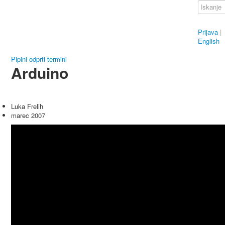
Prijava
|
English
Pipini odprti termini
Arduino
Luka Frelih
marec 2007