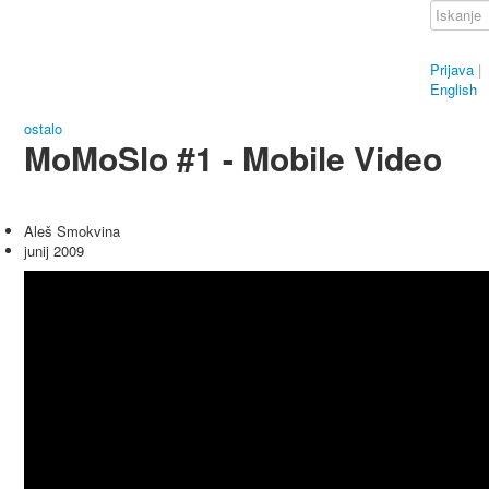
Prijava
|
English
ostalo
MoMoSlo #1 - Mobile Video
Aleš Smokvina
junij 2009