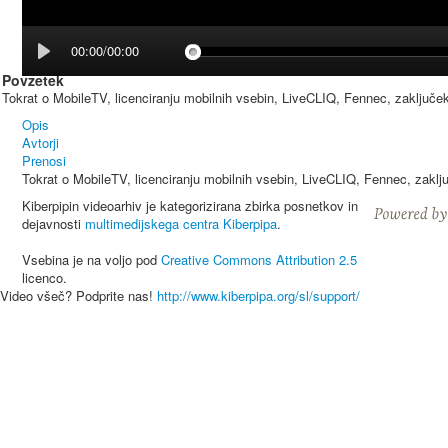
00:00/00:00
Povzetek
Tokrat o MobileTV, licenciranju mobilnih vsebin, LiveCLIQ, Fennec, zaključ
Opis
Avtorji
Prenosi
Tokrat o MobileTV, licenciranju mobilnih vsebin, LiveCLIQ, Fennec, zakl
Kiberpipin videoarhiv je kategorizirana zbirka posnetkov in
dejavnosti
multimedijskega centra Kiberpipa
.
Vsebina je na voljo pod
Creative Commons Attribution 2.5
licenco.
Video všeč? Podprite nas!
http://www.kiberpipa.org/sl/support/