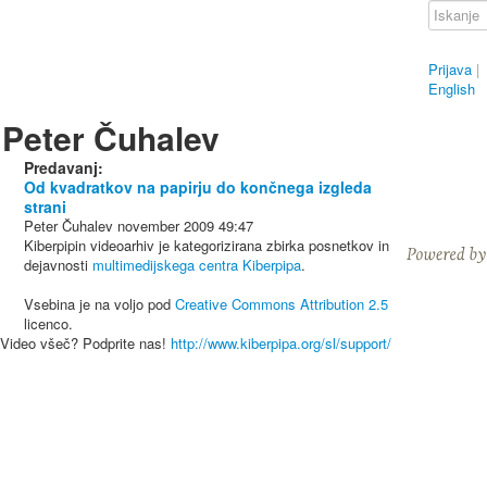
Prijava
|
English
Peter Čuhalev
Predavanj:
Od kvadratkov na papirju do končnega izgleda
strani
Peter Čuhalev
november 2009
49:47
Kiberpipin videoarhiv je kategorizirana zbirka posnetkov in
dejavnosti
multimedijskega centra Kiberpipa
.
Vsebina je na voljo pod
Creative Commons Attribution 2.5
licenco.
Video všeč? Podprite nas!
http://www.kiberpipa.org/sl/support/