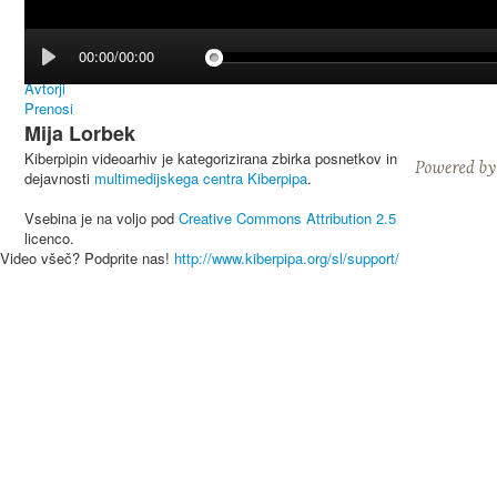
00:00/00:00
Avtorji
Prenosi
Mija Lorbek
Kiberpipin videoarhiv je kategorizirana zbirka posnetkov in
dejavnosti
multimedijskega centra Kiberpipa
.
Vsebina je na voljo pod
Creative Commons Attribution 2.5
licenco.
Video všeč? Podprite nas!
http://www.kiberpipa.org/sl/support/