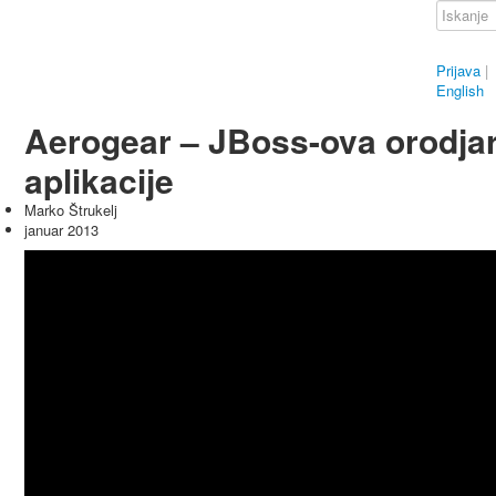
Prijava
|
English
Aerogear – JBoss-ova orodja
aplikacije
Marko Štrukelj
januar 2013