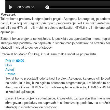
00:00/00:00
Povzetek
Tokrat bomo predstavili odprto-kodni projekt Aerogear, katerega cilj je podpreti
način, ki je bolj blizu agilnim pristopom programiranja, kot klasičnim enterpr
saj cilja na HTML5 + JS mobilne spletne aplikacije, HTML5 + JS hibridne aplik
aplikacije.
Začetni fokus projekta so knjižnice, ki poskrbijo za uporabniška imena (registr
shranjevanje podatkov na napravah in sinhronizacijo podatkov na strežnik ter 
strategij in cloud-to-device pristopov.
Predaval bo Marko Štrukelj, ki tudi sam malce sodeluje pri projektu.
Deli
ob
00:00
Opis
Avtorji
Prenosi
Tokrat bomo predstavili odprto-kodni projekt Aerogear, katerega cilj je podp
na način, ki je bolj blizu agilnim pristopom programiranja, kot klasičnim 
Javo, saj cilja na HTML5 + JS mobilne spletne aplikacije, HTML5 + JS hibr
in Android aplikacije.
Začetni fokus projekta so knjižnice, ki poskrbijo za uporabniška imena (regi
shranjevanje podatkov na napravah in sinhronizacijo podatkov na strežnik 
strategij in cloud-to-device pristopov.