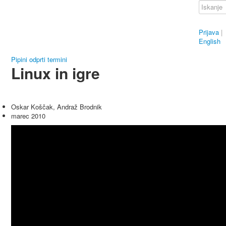
Prijava
|
English
Pipini odprti termini
Linux in igre
Oskar Koščak, Andraž Brodnik
marec 2010