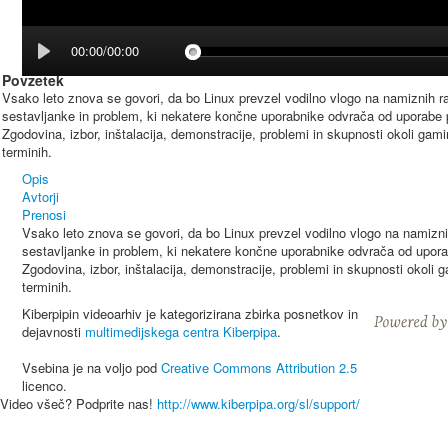
00:00/00:00
Povzetek
Vsako leto znova se govori, da bo Linux prevzel vodilno vlogo na namiznih ra
sestavljanke in problem, ki nekatere končne uporabnike odvrača od uporabe 
Zgodovina, izbor, inštalacija, demonstracije, problemi in skupnosti okoli gami
terminih.
Opis
Avtorji
Prenosi
Vsako leto znova se govori, da bo Linux prevzel vodilno vlogo na namizni
sestavljanke in problem, ki nekatere končne uporabnike odvrača od upora
Zgodovina, izbor, inštalacija, demonstracije, problemi in skupnosti okoli g
terminih.
Kiberpipin videoarhiv je kategorizirana zbirka posnetkov in
dejavnosti
multimedijskega centra Kiberpipa
.
Vsebina je na voljo pod
Creative Commons Attribution 2.5
licenco.
Video všeč? Podprite nas!
http://www.kiberpipa.org/sl/support/