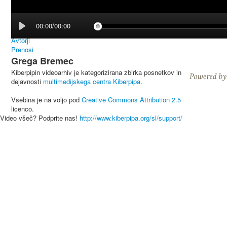
00:00/00:00
Avtorji
Prenosi
Grega Bremec
Kiberpipin videoarhiv je kategorizirana zbirka posnetkov in
dejavnosti
multimedijskega centra Kiberpipa
.
Vsebina je na voljo pod
Creative Commons Attribution 2.5
licenco.
Video všeč? Podprite nas!
http://www.kiberpipa.org/sl/support/