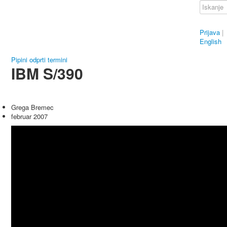
Prijava
|
English
Pipini odprti termini
IBM S/390
Grega Bremec
februar 2007