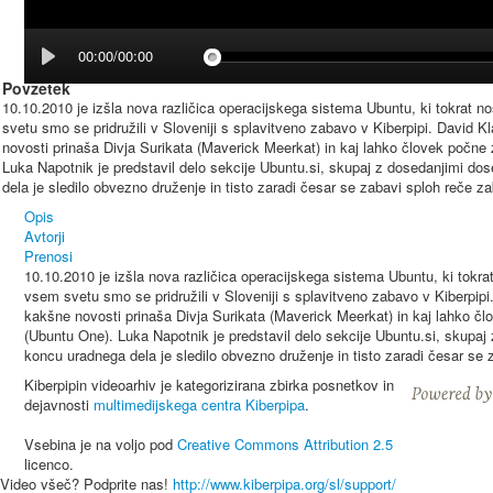
00:00/00:00
Povzetek
10.10.2010 je izšla nova različica operacijskega sistema Ubuntu, ki tokrat
svetu smo se pridružili v Sloveniji s splavitveno zabavo v Kiberpipi. David K
novosti prinaša Divja Surikata (Maverick Meerkat) in kaj lahko človek počn
Luka Napotnik je predstavil delo sekcije Ubuntu.si, skupaj z dosedanjimi dos
dela je sledilo obvezno druženje in tisto zaradi česar se zabavi sploh reče z
Opis
Avtorji
Prenosi
10.10.2010 je izšla nova različica operacijskega sistema Ubuntu, ki tok
vsem svetu smo se pridružili v Sloveniji s splavitveno zabavo v Kiberpipi
kakšne novosti prinaša Divja Surikata (Maverick Meerkat) in kaj lahko č
(Ubuntu One). Luka Napotnik je predstavil delo sekcije Ubuntu.si, skupaj 
koncu uradnega dela je sledilo obvezno druženje in tisto zaradi česar se
Kiberpipin videoarhiv je kategorizirana zbirka posnetkov in
dejavnosti
multimedijskega centra Kiberpipa
.
Vsebina je na voljo pod
Creative Commons Attribution 2.5
licenco.
Video všeč? Podprite nas!
http://www.kiberpipa.org/sl/support/