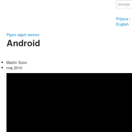
Prijava
|
English
Pipini odprti termini
Android
Martin Sonc
maj 2010