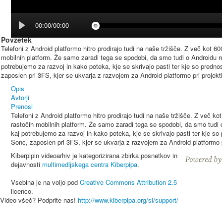
00:00/00:00
Povzetek
Telefoni z Android platformo hitro prodirajo tudi na naše tržišče. Z več kot 60
mobilnih platform. Že samo zaradi tega se spodobi, da smo tudi o Androidu r
potrebujemo za razvoj in kako poteka, kje se skrivajo pasti ter kje so predno
zaposlen pri 3FS, kjer se ukvarja z razvojem za Android platformo pri projekti
Opis
Avtorji
Prenosi
Telefoni z Android platformo hitro prodirajo tudi na naše tržišče. Z več ko
rastočih mobilnih platform. Že samo zaradi tega se spodobi, da smo tudi
kaj potrebujemo za razvoj in kako poteka, kje se skrivajo pasti ter kje so
Sonc, zaposlen pri 3FS, kjer se ukvarja z razvojem za Android platformo pr
Kiberpipin videoarhiv je kategorizirana zbirka posnetkov in
dejavnosti
multimedijskega centra Kiberpipa
.
Vsebina je na voljo pod
Creative Commons Attribution 2.5
licenco.
Video všeč? Podprite nas!
http://www.kiberpipa.org/sl/support/