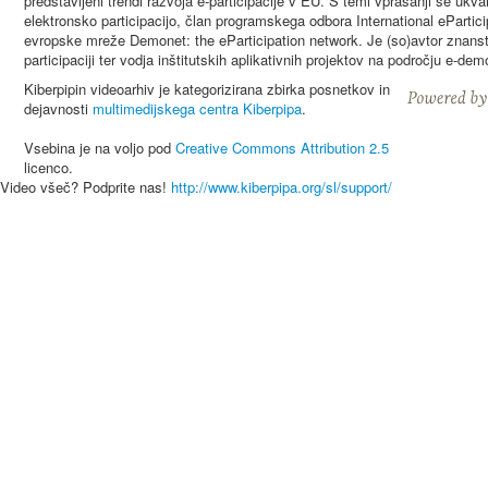
predstavljeni trendi razvoja e-participacije v EU. S temi vprašanji se ukv
elektronsko participacijo, član programskega odbora International ePartic
evropske mreže Demonet: the eParticipation network. Je (so)avtor znanstve
participaciji ter vodja inštitutskih aplikativnih projektov na področju e-dem
Kiberpipin videoarhiv je kategorizirana zbirka posnetkov in
dejavnosti
multimedijskega centra Kiberpipa
.
Vsebina je na voljo pod
Creative Commons Attribution 2.5
licenco.
Video všeč? Podprite nas!
http://www.kiberpipa.org/sl/support/