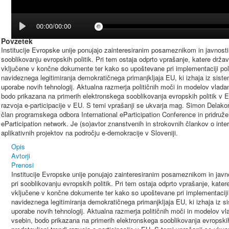
00:00/00:00
Povzetek
Institucije Evropske unije ponujajo zainteresiranim posameznikom in javnos
sooblikovanju evropskih politik. Pri tem ostaja odprto vprašanje, katere drž
vključene v končne dokumente ter kako so upoštevane pri implementaciji pol
navideznega legitimiranja demokratičnega primanjkljaja EU, ki izhaja iz siste
uporabe novih tehnologij. Aktualna razmerja političnih moči in modelov vladan
bodo prikazana na primerih elektronskega sooblikovanja evropskih politik v EU
razvoja e-participacije v EU. S temi vprašanji se ukvarja mag. Simon Delakorda
član programskega odbora International eParticipation Conference in pridru
eParticipation network. Je (so)avtor znanstvenih in strokovnih člankov o internet
aplikativnih projektov na področju e-demokracije v Sloveniji.
Opis
Avtorji
Prenosi
Institucije Evropske unije ponujajo zainteresiranim posameznikom in ja
pri sooblikovanju evropskih politik. Pri tem ostaja odprto vprašanje, kat
vključene v končne dokumente ter kako so upoštevane pri implementaciji 
navideznega legitimiranja demokratičnega primanjkljaja EU, ki izhaja iz s
uporabe novih tehnologij. Aktualna razmerja političnih moči in modelov vla
vsebin, bodo prikazana na primerih elektronskega sooblikovanja evropskih 