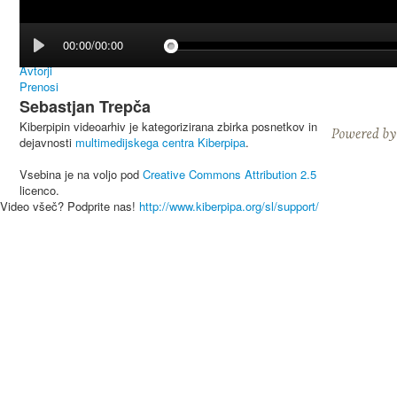
00:00/00:00
Avtorji
Prenosi
Sebastjan Trepča
Kiberpipin videoarhiv je kategorizirana zbirka posnetkov in
dejavnosti
multimedijskega centra Kiberpipa
.
Vsebina je na voljo pod
Creative Commons Attribution 2.5
licenco.
Video všeč? Podprite nas!
http://www.kiberpipa.org/sl/support/