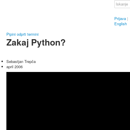
Prijava
|
English
Pipini odprti termini
Zakaj Python?
Sebastjan Trepča
april 2006