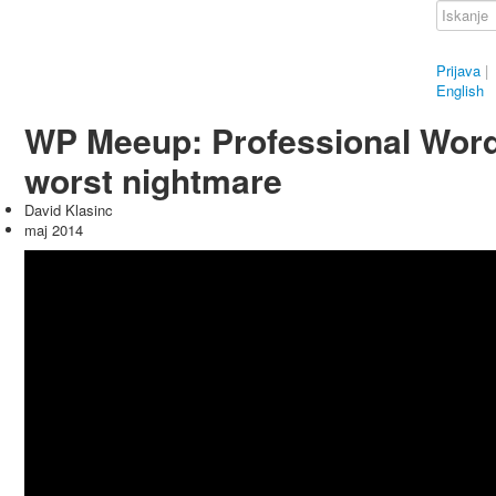
Prijava
|
English
WP Meeup: Professional Word
worst nightmare
David Klasinc
maj 2014