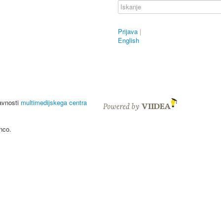
Prijava
|
English
javnosti
multimedijskega centra
nco.