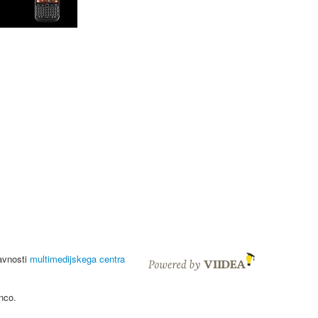
javnosti
multimedijskega centra
nco.