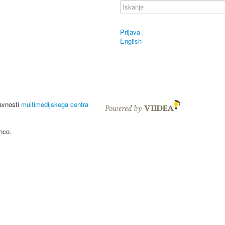
Prijava
|
English
javnosti
multimedijskega centra
nco.