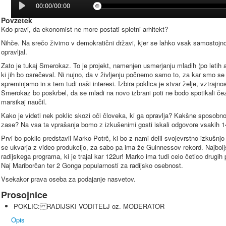
00:00/00:00
Povzetek
Kdo pravi, da ekonomist ne more postati spletni arhitekt?
Nihče. Na srečo živimo v demokratični državi, kjer se lahko vsak samostojno 
opravljal.
Zato je tukaj Smerokaz. To je projekt, namenjen usmerjanju mladih (po letih ali
ki jih bo osrečeval. Ni nujno, da v življenju počnemo samo to, za kar smo se izo
spreminjamo in s tem tudi naši interesi. Izbira poklica je stvar želje, vztrajnos
Smerokaz bo poskrbel, da se mladi na novo izbrani poti ne bodo spotikali čez o
marsikaj naučil.
Kako je videti nek poklic skozi oči človeka, ki ga opravlja? Kakšne sposobno
zase? Na vsa ta vprašanja bomo z izkušenimi gosti iskali odgovore vsakih 14 d
Prvi bo poklic predstavil Marko Potrč, ki bo z nami delil svojevrstno izkušnjo 
se ukvarja z video produkcijo, za sabo pa ima že Guinnessov rekord. Najbolj
radijskega programa, ki je trajal kar 122ur! Marko ima tudi celo četico drugih 
Naj Mariborčan ter 2 Gonga popularnosti za radijsko osebnost.
Vsekakor prava oseba za podajanje nasvetov.
Prosojnice
POKLIC: RADIJSKI VODITELJ oz. MODERATOR
Opis