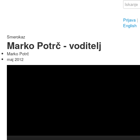
Prijava
|
English
Smerokaz
Marko Potrč - voditelj
Marko Potrč
maj 2012