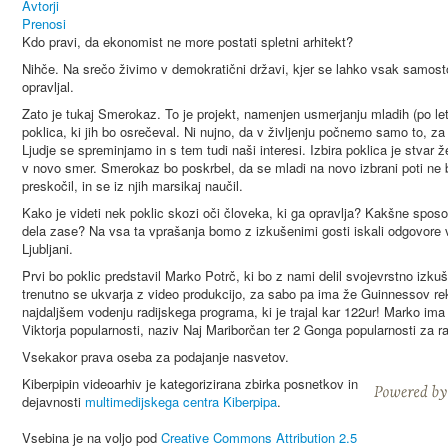
Avtorji
Prenosi
Kdo pravi, da ekonomist ne more postati spletni arhitekt?
Nihče. Na srečo živimo v demokratični državi, kjer se lahko vsak samostoj
opravljal.
Zato je tukaj Smerokaz. To je projekt, namenjen usmerjanju mladih (po letih
poklica, ki jih bo osrečeval. Ni nujno, da v življenju počnemo samo to, za ka
Ljudje se spreminjamo in s tem tudi naši interesi. Izbira poklica je stvar žel
v novo smer. Smerokaz bo poskrbel, da se mladi na novo izbrani poti ne bo
preskočil, in se iz njih marsikaj naučil.
Kako je videti nek poklic skozi oči človeka, ki ga opravlja? Kakšne spos
dela zase? Na vsa ta vprašanja bomo z izkušenimi gosti iskali odgovore vs
Ljubljani.
Prvi bo poklic predstavil Marko Potrč, ki bo z nami delil svojevrstno izkušn
trenutno se ukvarja z video produkcijo, za sabo pa ima že Guinnessov rek
najdaljšem vodenju radijskega programa, ki je trajal kar 122ur! Marko ima 
Viktorja popularnosti, naziv Naj Mariborčan ter 2 Gonga popularnosti za r
Vsekakor prava oseba za podajanje nasvetov.
Kiberpipin videoarhiv je kategorizirana zbirka posnetkov in
dejavnosti
multimedijskega centra Kiberpipa
.
Vsebina je na voljo pod
Creative Commons Attribution 2.5