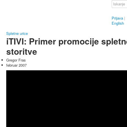
Prijava
|
English
Spletne urice
iTIVI: Primer promocije spletn
storitve
Gregor Fras
februar 2007