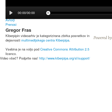
00:00/00:00
Avtorji
Prenosi
Gregor Fras
Kiberpipin videoarhiv je kategorizirana zbirka posnetkov in
dejavnosti
multimedijskega centra Kiberpipa
.
Vsebina je na voljo pod
Creative Commons Attribution 2.5
licenco.
Video všeč? Podprite nas!
http://www.kiberpipa.org/sl/support/