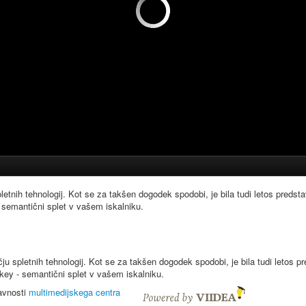
etnih tehnologij. Kot se za takšen dogodek spodobi, je bila tudi letos predsta
semantični splet v vašem iskalniku.
u spletnih tehnologij. Kot se za takšen dogodek spodobi, je bila tudi letos pr
ey - semantični splet v vašem iskalniku.
javnosti
multimedijskega centra