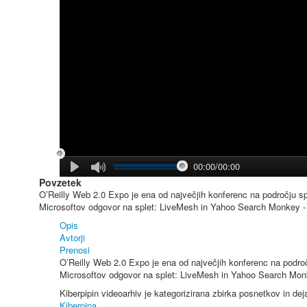
00:00/00:00
Povzetek
O’Reilly Web 2.0 Expo je ena od največjih konferenc na področju spl
Microsoftov odgovor na splet: LiveMesh in Yahoo Search Monkey - 
Opis
Avtorji
Prenosi
O’Reilly Web 2.0 Expo je ena od največjih konferenc na področj
Microsoftov odgovor na splet: LiveMesh in Yahoo Search Monk
Kiberpipin videoarhiv je kategorizirana zbirka posnetkov in de
Kiberpipa
.