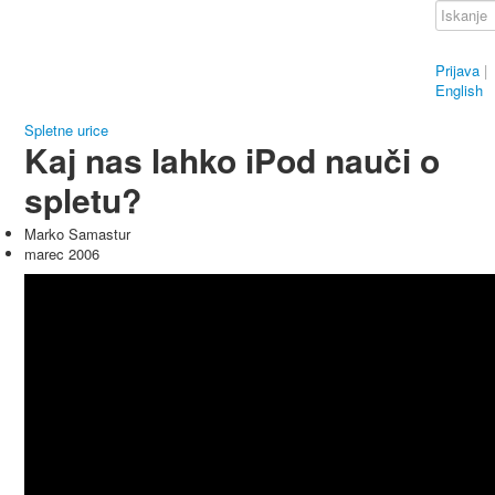
Prijava
|
English
Spletne urice
Kaj nas lahko iPod nauči o
spletu?
Marko Samastur
marec 2006