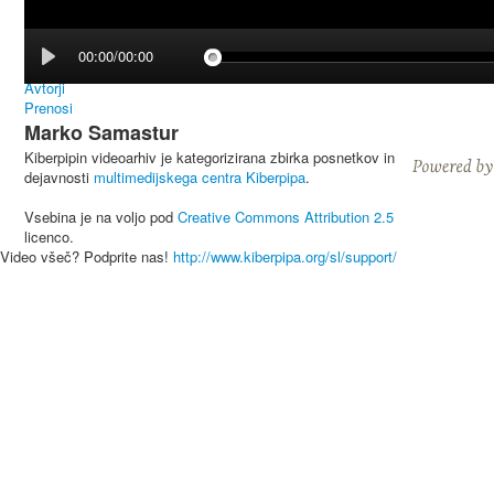
00:00/00:00
Avtorji
Prenosi
Marko Samastur
Kiberpipin videoarhiv je kategorizirana zbirka posnetkov in
dejavnosti
multimedijskega centra Kiberpipa
.
Vsebina je na voljo pod
Creative Commons Attribution 2.5
licenco.
Video všeč? Podprite nas!
http://www.kiberpipa.org/sl/support/