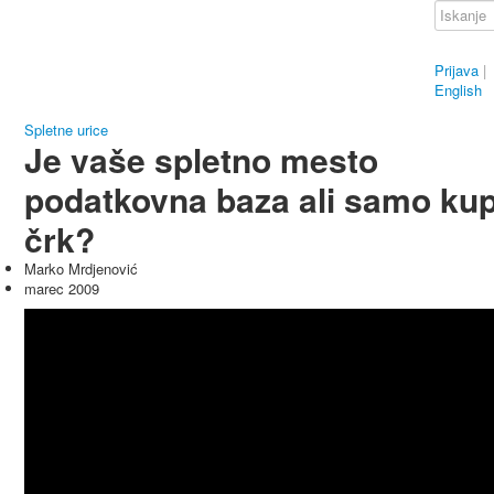
Prijava
|
English
Spletne urice
Je vaše spletno mesto
podatkovna baza ali samo ku
črk?
Marko Mrdjenović
marec 2009