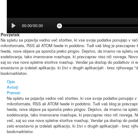
00:00/00:00
Povzetek
Na spletu se pojavlja vedno več storitev, ki vse svoje podatke ponujajo v rač
mikroformate, RSS ali ATOM feede in podobno. Tudi vaš blog je pravzaprav b
feeda, nove objave pa sporoča preko pingov. Dejstvo, da imamo na spletu ve
sodelovanja, tako imenovane mashupe, ki pravzaprav niso nič novega. Novo 
saj so vse nove spletne storitve mashup. Vendar pa dostop do podatkov ni edi
enostavno je izdelati aplikacijo, ki živi v drugih aplikacijah - brez njihovega 
bookmarkletov.
Opis
Avtorji
Prenosi
Na spletu se pojavlja vedno več storitev, ki vse svoje podatke ponujajo v 
mikroformate, RSS ali ATOM feede in podobno. Tudi vaš blog je pravzapra
feeda, nove objave pa sporoča preko pingov. Dejstvo, da imamo na splet
sodelovanja, tako imenovane mashupe, ki pravzaprav niso nič novega. N
več, saj so vse nove spletne storitve mashup. Vendar pa dostop do podatk
zelo enostavno je izdelati aplikacijo, ki živi v drugih aplikacijah - brez nj
bookmarkletov.