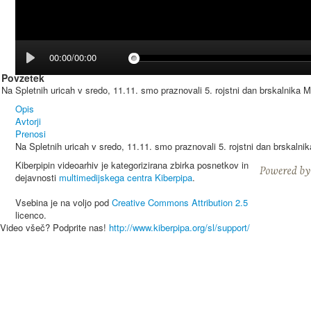
00:00/00:00
Povzetek
Na Spletnih uricah v sredo, 11.11. smo praznovali 5. rojstni dan brskalnika Mo
Opis
Avtorji
Prenosi
Na Spletnih uricah v sredo, 11.11. smo praznovali 5. rojstni dan brskalnik
Kiberpipin videoarhiv je kategorizirana zbirka posnetkov in
dejavnosti
multimedijskega centra Kiberpipa
.
Vsebina je na voljo pod
Creative Commons Attribution 2.5
licenco.
Video všeč? Podprite nas!
http://www.kiberpipa.org/sl/support/