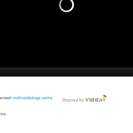
javnosti
multimedijskega centra
nco.