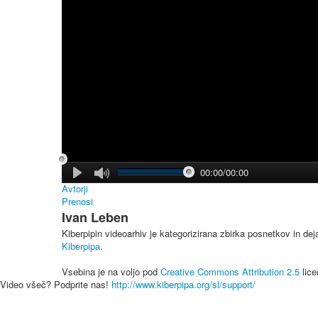
00:00/00:00
Avtorji
Prenosi
Ivan Leben
Kiberpipin videoarhiv je kategorizirana zbirka posnetkov in de
Kiberpipa
.
Vsebina je na voljo pod
Creative Commons Attribution 2.5
lice
Video všeč? Podprite nas!
http://www.kiberpipa.org/sl/support/