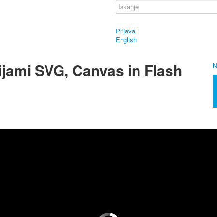
Prijava
|
English
jami SVG, Canvas in Flash
N