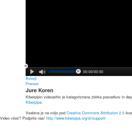
00:00/00:00
Avtorji
Prenosi
Jure Koren
Kiberpipin videoarhiv je kategorizirana zbirka posnetkov in de
Kiberpipa
.
Vsebina je na voljo pod
Creative Commons Attribution 2.5
lice
Video všeč? Podprite nas!
http://www.kiberpipa.org/sl/support/