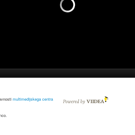
javnosti
multimedijskega centra
nco.