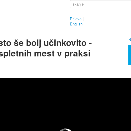
Prijava
|
English
to še bolj učinkovito -
N
 spletnih mest v praksi