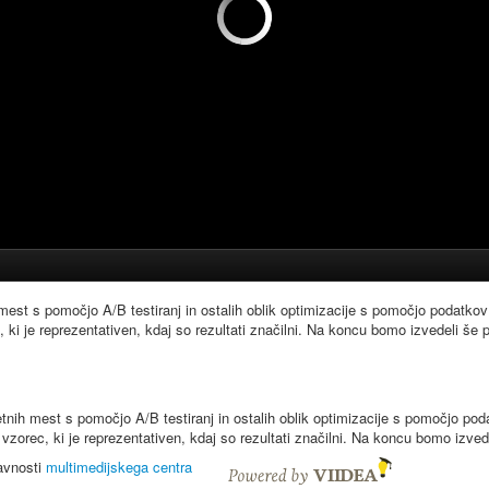
est s pomočjo A/B testiranj in ostalih oblik optimizacije s pomočjo podatkov 
c, ki je reprezentativen, kdaj so rezultati značilni. Na koncu bomo izvedeli š
nih mest s pomočjo A/B testiranj in ostalih oblik optimizacije s pomočjo poda
k vzorec, ki je reprezentativen, kdaj so rezultati značilni. Na koncu bomo izv
javnosti
multimedijskega centra