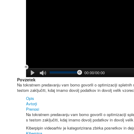
00:00/00:00
Povzetek
Na tokratnem predavanju vam bomo govorili o optimizaciji spletnih m
testom zaključiti, kdaj imamo dovolj podatkov in dovolj velik vzore
Opis
Avtorji
Prenosi
Na tokratnem predavanju vam bomo govorili o optimizaciji splet
s testom zaključiti, kdaj imamo dovolj podatkov in dovolj veli
Kiberpipin videoarhiv je kategorizirana zbirka posnetkov in de
Kiberpipa
.