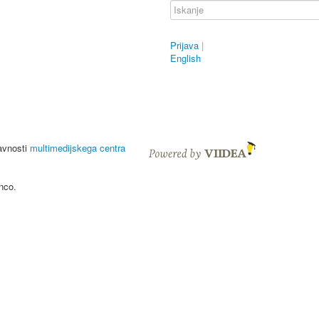
Prijava
|
English
javnosti
multimedijskega centra
nco.