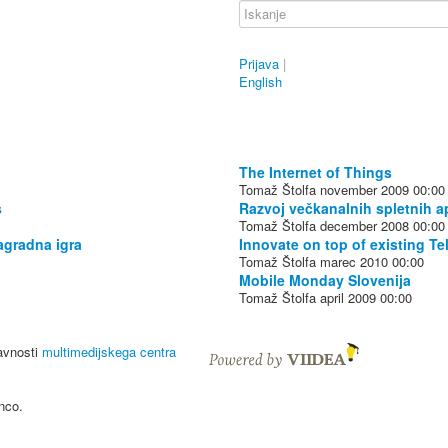
Prijava
|
English
The Internet of Things
Tomaž Štolfa
november 2009
00:00
s
Razvoj večkanalnih spletnih ap
Tomaž Štolfa
december 2008
00:00
agradna igra
Innovate on top of existing T
Tomaž Štolfa
marec 2010
00:00
Mobile Monday Slovenija
Tomaž Štolfa
april 2009
00:00
javnosti
multimedijskega centra
nco.