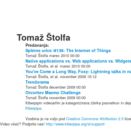
Tomaž Štolfa
Predavanja:
Spletne urice \#138: The Internet of Things
Tomaž Štolfa
marec 2010
00:00
Native applications vs. Web applications vs. Widget
Tomaž Štolfa, et al.
marec 2010
00:00
You've Come a Long Way, Foxy: Lightning talks in n
Tomaž Štolfa, et al.
november 2009
15:12
Trendorama
Tomaž Štolfa
december 2009
00:00
Otvoritev Maemo Challenge
Tomaž Štolfa
november 2009
00:00
Kiberpipin videoarhiv je kategorizirana zbirka posnetkov in de
Kiberpipa
.
Vsebina je na voljo pod
Creative Commons Attribution 2.5
lice
Video všeč? Podprite nas!
http://www.kiberpipa.org/sl/support/