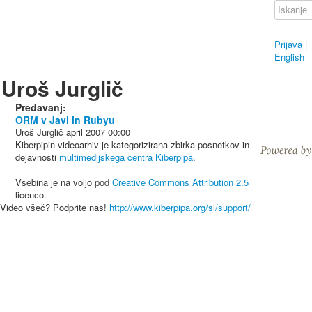
Prijava
|
English
Uroš Jurglič
Predavanj:
ORM v Javi in Rubyu
Uroš Jurglič
april 2007
00:00
Kiberpipin videoarhiv je kategorizirana zbirka posnetkov in
dejavnosti
multimedijskega centra Kiberpipa
.
Vsebina je na voljo pod
Creative Commons Attribution 2.5
licenco.
Video všeč? Podprite nas!
http://www.kiberpipa.org/sl/support/