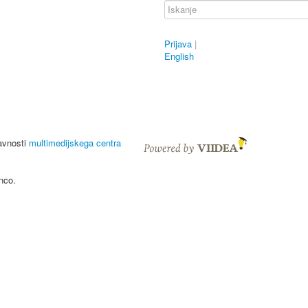
Prijava
|
English
javnosti
multimedijskega centra
nco.