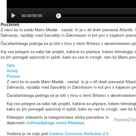
00:00/00:00
Povzetek
Z nami bo to sredo Marin Medak - veslač, ki je v 45 dneh preveslal Atlantik. 
Dalmacijo, razdaljo med Savudrijo in Zakintosom in kot prvi s kajakom prem
Čezatlantskega podviga se je lotil v timu s tremi Britanci v devetmetskem plov
Kaj vse potegne za sabo tak projekt, kakšne so priprave, katero tehnologijo 
so jim pomagali sponzorji in sploh, kako so vse to zmogli, nam bo Marin pove
Opis
Avtorji
Prenosi
Z nami bo to sredo Marin Medak - veslač, ki je v 45 dneh preveslal Atlanti
Dalmacijo, razdaljo med Savudrijo in Zakintosom in kot prvi s kajakom p
Čezatlantskega podviga se je lotil v timu s tremi Britanci v devetmetskem 
Kaj vse potegne za sabo tak projekt, kakšne so priprave, katero tehnologi
kako so jim pomagali sponzorji in sploh, kako so vse to zmogli, nam bo M
Kiberpipin videoarhiv je kategorizirana zbirka posnetkov in
dejavnosti
multimedijskega centra Kiberpipa
.
Vsebina je na voljo pod
Creative Commons Attribution 2.5