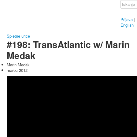
Prijava
|
English
Spletne urice
#198: TransAtlantic w/ Marin
Medak
Marin Medak
marec 2012