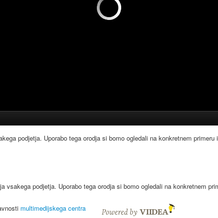
sakega podjetja. Uporabo tega orodja si bomo ogledali na konkretnem primeru in
lja vsakega podjetja. Uporabo tega orodja si bomo ogledali na konkretnem prime
javnosti
multimedijskega centra