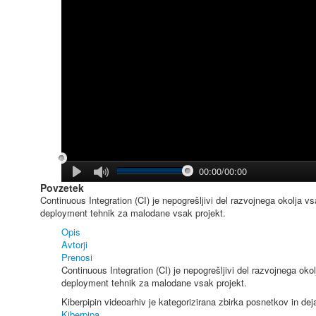
00:00/00:00
Povzetek
Continuous Integration (CI) je nepogrešljivi del razvojnega okolja v
deployment tehnik za malodane vsak projekt.
Opis
Avtorji
Prenosi
Continuous Integration (CI) je nepogrešljivi del razvojnega oko
deployment tehnik za malodane vsak projekt.
Kiberpipin videoarhiv je kategorizirana zbirka posnetkov in de
Kiberpipa
.