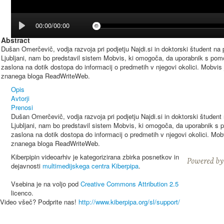
00:00/00:00
Abstract
Dušan Omerčevič, vodja razvoja pri podjetju Najdi.si in doktorski študent na
Ljubljani, nam bo predstavil sistem Mobvis, ki omogoča, da uporabnik s pomo
zaslona na dotik dostopa do informacij o predmetih v njegovi okolici. Mobvis 
znanega bloga ReadWriteWeb.
Opis
Avtorji
Prenosi
Dušan Omerčevič, vodja razvoja pri podjetju Najdi.si in doktorski študent
Ljubljani, nam bo predstavil sistem Mobvis, ki omogoča, da uporabnik s p
zaslona na dotik dostopa do informacij o predmetih v njegovi okolici. Mob
znanega bloga ReadWriteWeb.
Kiberpipin videoarhiv je kategorizirana zbirka posnetkov in
dejavnosti
multimedijskega centra Kiberpipa
.
Vsebina je na voljo pod
Creative Commons Attribution 2.5
licenco.
Video všeč? Podprite nas!
http://www.kiberpipa.org/sl/support/