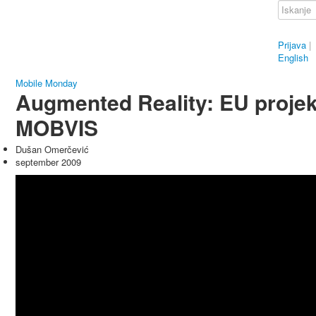
Prijava
|
English
Mobile Monday
Augmented Reality: EU projek
MOBVIS
Dušan Omerčević
september 2009