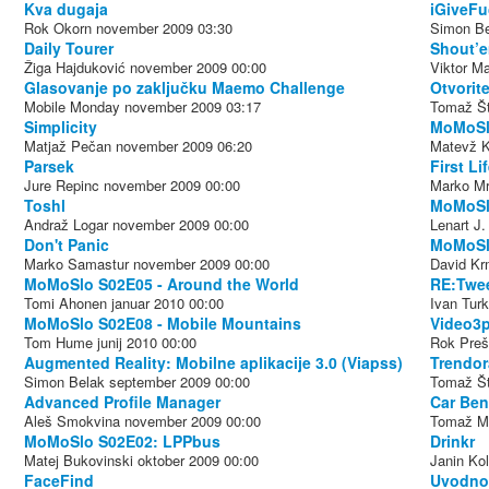
Kva dugaja
iGiveF
Rok Okorn
november 2009
03:30
Simon Be
Daily Tourer
Shout’
Žiga Hajduković
november 2009
00:00
Viktor M
Glasovanje po zaključku Maemo Challenge
Otvorit
Mobile Monday
november 2009
03:17
Tomaž Št
Simplicity
MoMoSlo
Matjaž Pečan
november 2009
06:20
Matevž K
Parsek
First Li
Jure Repinc
november 2009
00:00
Marko Mr
Toshl
MoMoSlo
Andraž Logar
november 2009
00:00
Lenart J.
Don't Panic
MoMoSlo
Marko Samastur
november 2009
00:00
David Kr
MoMoSlo S02E05 - Around the World
RE:Twe
Tomi Ahonen
januar 2010
00:00
Ivan Turk
MoMoSlo S02E08 - Mobile Mountains
Video3p
Tom Hume
junij 2010
00:00
Rok Preš
Augmented Reality: Mobilne aplikacije 3.0 (Viapss)
Trendo
Simon Belak
september 2009
00:00
Tomaž Št
Advanced Profile Manager
Car Be
Aleš Smokvina
november 2009
00:00
Tomaž M
MoMoSlo S02E02: LPPbus
Drinkr
Matej Bukovinski
oktober 2009
00:00
Janin Ko
FaceFind
Uvodno