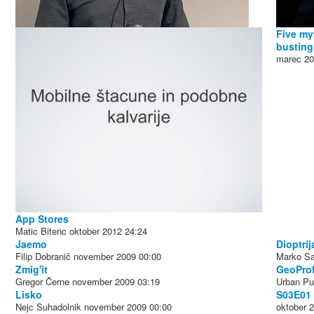
Five my
bustin
marec 2
App Stores
Matic Bitenc
oktober 2012
24:24
Jaemo
Dioptrij
Filip Dobranič
november 2009
00:00
Marko S
Zmig'it
GeoProf
Gregor Černe
november 2009
03:19
Urban Pu
Lisko
S03E01
Nejc Suhadolnik
november 2009
00:00
oktober 