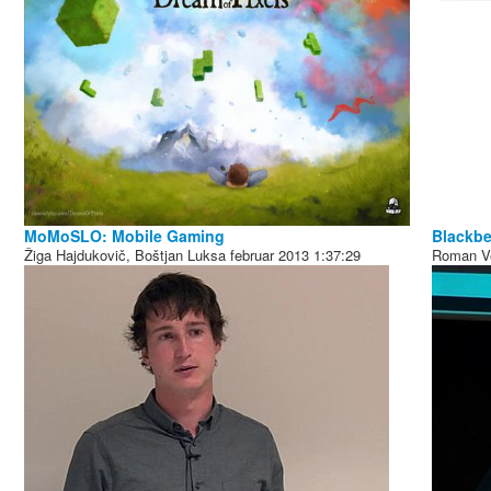
MoMoSLO: Mobile Gaming
Blackbe
Žiga Hajdukovič, Boštjan Luksa
februar 2013
1:37:29
Roman V