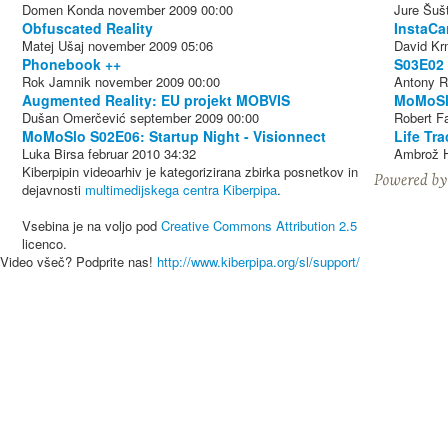
Domen Konda
november 2009
00:00
Jure Šuš
Obfuscated Reality
InstaCa
Matej Ušaj
november 2009
05:06
David Kr
Phonebook ++
S03E02 
Rok Jamnik
november 2009
00:00
Antony Ri
Augmented Reality: EU projekt MOBVIS
MoMoSl
Dušan Omerčević
september 2009
00:00
Robert F
MoMoSlo S02E06: Startup Night - Visionnect
Life Tra
Luka Birsa
februar 2010
34:32
Ambrož 
Kiberpipin videoarhiv je kategorizirana zbirka posnetkov in
dejavnosti
multimedijskega centra Kiberpipa
.
Vsebina je na voljo pod
Creative Commons Attribution 2.5
licenco.
Video všeč? Podprite nas!
http://www.kiberpipa.org/sl/support/