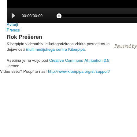
00:00/00:00
Avtorji
Prenosi
Rok Prešeren
Kiberpipin videoarhiv je kategorizirana zbirka posnetkov in
dejavnosti
multimedijskega centra Kiberpipa
.
Vsebina je na voljo pod
Creative Commons Attribution 2.5
licenco.
Video všeč? Podprite nas!
http://www.kiberpipa.org/sl/support/